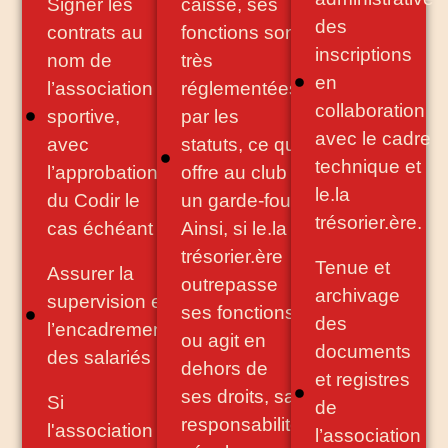
Signer les
caisse, ses
des
contrats au
fonctions sont
inscriptions
nom de
très
en
l’association
réglementées
collaboration
sportive,
par les
avec le cadre
avec
statuts, ce qui
technique et
l’approbation
offre au club
le.la
du Codir le
un garde-fou.
trésorier.ère.
cas échéant
Ainsi, si le.la
trésorier.ère
Tenue et
Assurer la
outrepasse
archivage
supervision et
ses fonctions
des
l’encadrement
ou agit en
documents
des salariés
dehors de
et registres
ses droits, sa
Si
de
responsabilité
l'association
l’association