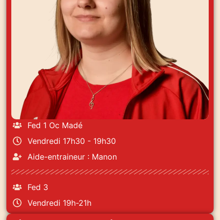
Fed 1 Oc Madé
Vendredi 17h30 - 19h30
Aide-entraineur : Manon
Fed 3
Vendredi 19h-21h