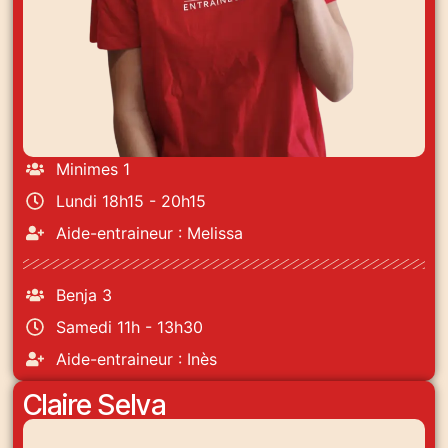
Minimes 1
Lundi 18h15 - 20h15
Aide-entraineur : Melissa
Benja 3
Samedi 11h - 13h30
Aide-entraineur : Inès
Claire Selva