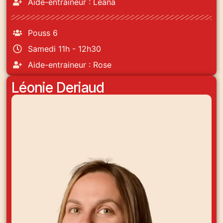
Aide-entraineur : Léana
Pouss 6
Samedi 11h - 12h30
Aide-entraineur : Rose
Léonie Deriaud