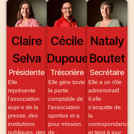
Claire
Cécile
Nataly
Selva
Dupouey
Boutet
Présidente
Trésorière
Secrétaire
Elle
Elle gère toute
E
lle a un rôle
représente
la partie
administratif.
l’association
comptable de
Il.elle
aupr-s de la
l’association
s’acquitte de
presse, des
sportive et a
la
institutions
pour mission
correspondance
publiques, des
de :
et tient à jour