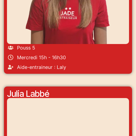
Pouss 5
Mercredi 15h - 16h30
Aide-entraineur : Laly
Julia Labbé