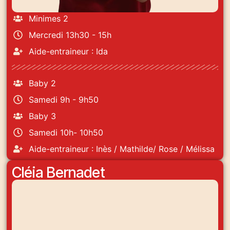
Minimes 2
Mercredi 13h30 - 15h
Aide-entraineur : Ida
Baby 2
Samedi 9h - 9h50
Baby 3
Samedi 10h- 10h50
Aide-entraineur : Inès / Mathilde/ Rose / Mélissa
Cléia Bernadet