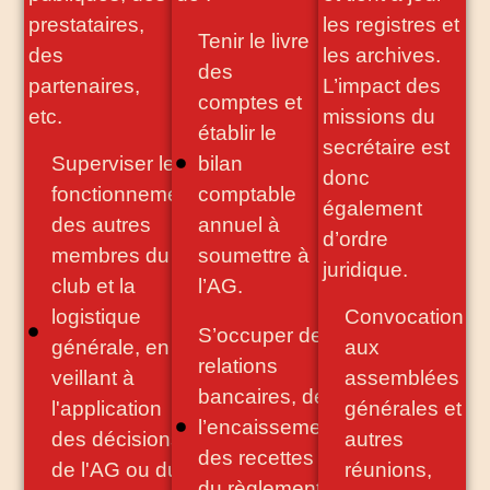
prestataires,
les registres et
Tenir le livre
des
les archives.
des
partenaires,
L’impact des
comptes et
etc.
missions du
établir le
secrétaire est
Superviser le
bilan
donc
fonctionnement
comptable
également
des autres
annuel à
d’ordre
membres du
soumettre à
juridique.
club et la
l’AG.
logistique
Convocation
S’occuper des
générale, en
aux
relations
veillant à
assemblées
bancaires, de
l'application
générales et
l’encaissement
des décisions
autres
des recettes et
de l'AG ou du
réunions,
du règlement