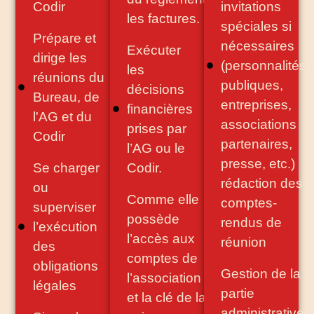
Codir
invitations
les factures.
spéciales si
Prépare et
nécessaires
Exécuter
dirige les
(personnalités
les
réunions du
publiques,
décisions
Bureau, de
entreprises,
financières
l'AG et du
associations
prises par
Codir
partenaires,
l’AG ou le
presse, etc.)
Se charger
Codir.
rédaction des
ou
Comme elle
comptes-
superviser
possède
rendus de
l’exécution
l’accès aux
réunion
des
comptes de
obligations
Gestion de la
l’association
légales
partie
et la clé de la
administrative