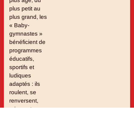
plus âgé, du
plus petit au
plus grand, les
« Baby-
gymnastes »
bénéficient de
programmes
éducatifs,
sportifs et
ludiques
adaptés : ils
roulent, se
renversent,
grimpent,
sautent,
tournent,