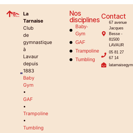
Nos
La
Contact
disciplines
Tarnaise
67 avenue
Baby-
Club
Jacques
Gym
Besse -
de
81500
gymnastique
GAF
LAVAUR
à
Trampoline
05 81 27
Lavaur
67 14
Tumbling
depuis
latarnaisegy
1883
Baby
Gym
•
GAF
•
Trampoline
•
Tumbling