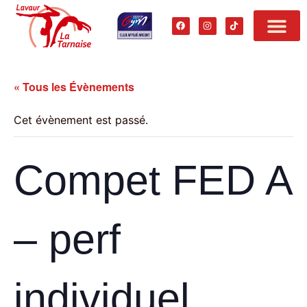
« Tous les Évènements
Cet évènement est passé.
Compet FED A
– perf
individuel